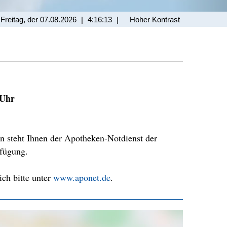
 Freitag, der 07.08.2026
|
4:16:13
|
Hoher Kontrast
 Uhr
n steht Ihnen der Apotheken-Notdienst der
fügung.
ich bitte unter
www.aponet.de
.