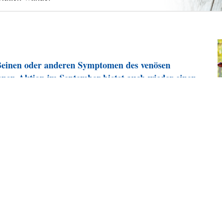
Beinen oder anderen Symptomen des venösen
nen-Aktion im September bietet auch wieder einen
Speichel, Zellen und Eitelkeit.“
sen schönen Satz natürlich nicht ohne ein
heraus und betrachten dessen Rückfluss im
nehmende Angelegenheit, die vor allem ältere Menschen
.