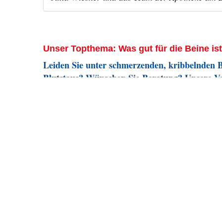
Unser Topthema: Was gut für die Beine ist
Leiden Sie unter schmerzenden, kribbelnden 
Blutstaus? Wünschen Sie Beratung? Unsere Ve
Check.
„Der Mensch besteht aus Knochen, Fleisch, Blut, 
Kurt Tucholsky (1890-1935)
Der Schriftsteller Kurz Tucholsky formulierte die
Augenzwinkern. Wir picken uns das Wort „Blut“ 
menschlichen Kreislauf. Es geht um eine ernstzu
in der warmen Jahreszeit betrifft: Venenschwäche
alles lesen