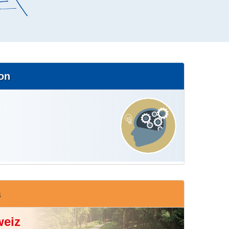
ion
s
weiz