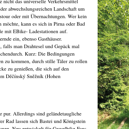
 nicht das universelle Verkehrsmittel
on der abwechslungsreichen Landschaft um
gestour oder mit Übernachtungen. Wer kein
en möchte, kann es sich in Pirna oder Bad
le mit EBike- Ladestationen auf.
ernde ein, ebenso Gasthäuser.
, falls man Drahtesel und Gepäck mal
schendurch. Kurz: Die Bedingungen
n zu kommen, durch stille Täler zu rollen
cke zu genießen, die sich auf den
dem Děčínský Sněžník (Hohen
 pur. Allerdings sind geländetaugliche
Per Rad lassen sich Bastei und Königstein
unen. Neu entwickelt für Gravelbike-Fans