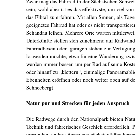
Zwar mag das Fahrrad in der Sächsischen Schweiz
sein, wohl aber ist es das effektivste, um viel v
das Elbtal zu erfahren. Mit allen Sinnen, als Ta
geeignetes Fahrrad hat oder es nicht transportier
Schandau leihen. Mehrere Orte warten mittlerwei
Unterkünfte stellen sich zunehmend auf Radwand
Fahrradboxen oder -garagen stehen zur Verfügung
loswerden möchte, etwa für eine Wanderung zwi
werden immer besser, um per Rad auf seine Koste
oder hinauf zu „klettern“, einmalige Panoramabli
Ebenheiten eröffnen oder noch weiter oben auf 
Schneeberg).
Natur pur und Strecken für jeden Anspruch
Die Radwege durch den Nationalpark bieten Natur
Technik und fahrerisches Geschick erforderlich. 
umrunden, andere Berge aus nächster Nähe besta